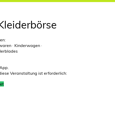
 Kleiderbörse
ten:
lwaren · Kinderwagen ·
llerblades
-App.
ese Veranstaltung ist erforderlich:
et