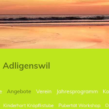
n Adligenswil
e
Angebote
Verein
Jahresprogramm
Ko
Kinderhort Knöpflistube
Pubertät Workshop
O