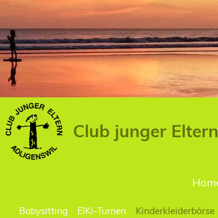
Club junger Elter
Hom
Babysitting
ElKi-Turnen
Kinderkleiderbörse